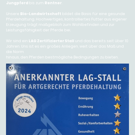
Jungpferd
bis zum
Rentner
.
Unsere
Bio-Landwirtschaft
bildet die Basis für eine gesunde
Pferdehaltung. Hochwertiges, kontrolliertes Futter aus eigener
Erzeugung trägt maßgeblich zum Wohlbefinden und zur
Leistungsfähigkeit der Pferde bei.
Wir sind ein
LAG Zertifizierter Stall
und das bereits seit über 10
Jahren. Uns ist es ein großes Anliegen, weit über das Maß und
die Norm
hinaus, den Pferden bestmögliche Bedingungen zu bieten.