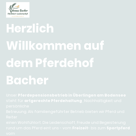
Herzlich
Willkommen auf
dem Pferdehof
Bacher
Unser
Pferdepensionsbetrieb in Überlingen am Bodensee
steht für
artgerechte Pferdehaltung
, Nachhaltigkeit und
persönliche
Betreuung. Als familiengeführter Betrieb bieten wir Pferd und
Reiter
einen Wohlfühlort. Die Leidenschaft, Freude und Begeisterung
rund um das Pferd eint uns - vom
Freizeit
- bis zum
Sportpferd
vom