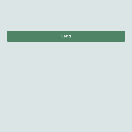
Zwecke der Kontaktaufnahme gespeichert und
verarbeitet werden. Mir ist bekannt, dass ich meine
Einwilligung jederzeit widerrufen kann.
*
* Bitte füllen Sie alle erforderlichen Felder aus.
Send
Betriebsleiter: Thomas Bacher
Telefon: 0170 8975214
Kommunikation/Anfragen: Isabel Hüther
Telefon: 0176 22999987
E-Mail: pferdehofbacher@gmail.com
Adresse: Schönbuchstraße 50, 88662 Überlingen